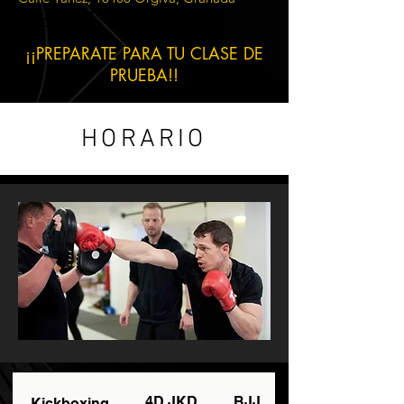
eading 1
¡¡PREPARATE PARA TU CLASE DE
PRUEBA!!
HORARIO
4D JKD
BJJ
Kickboxing