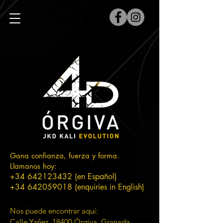
Gana confianza, fuerza y forma.
Llamanos hoy:
+34 642123432
(en Español)
+34 642059018
(enquiries in English)
Nos puede encontrar aquí:
Calle Yaňez, 18400 Órgiva,
Granada