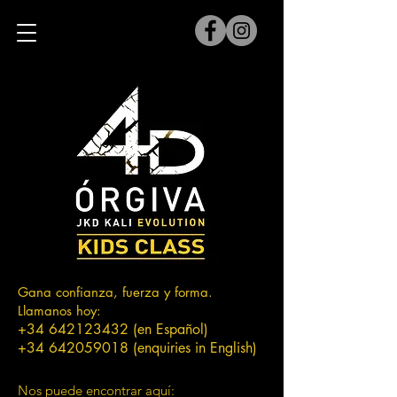
Gana confianza, fuerza y forma.
Llamanos hoy:
+34 642123432
(en Español)
+34 642059018
(enquiries in English)
Nos puede encontrar aquí: